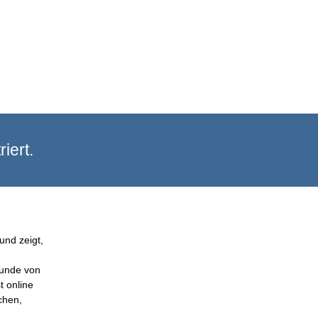
iert.
und zeigt,
Kunde von
t online
chen,