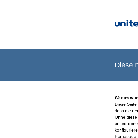
Diese n
Warum wird
Diese Seite 
dass die ne
Ohne diese 
united-doma
konfigurier
Homepage-B